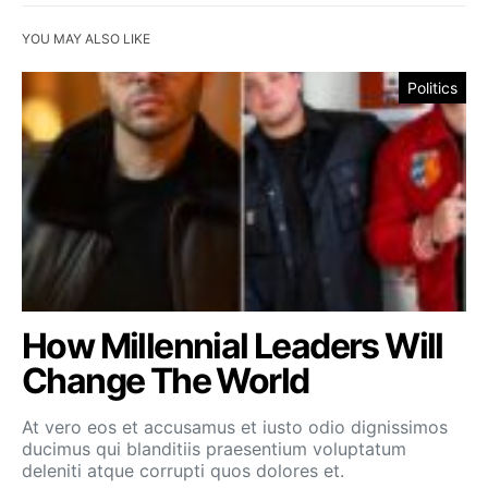
YOU MAY ALSO LIKE
Politics
How Millennial Leaders Will
Change The World
At vero eos et accusamus et iusto odio dignissimos
ducimus qui blanditiis praesentium voluptatum
deleniti atque corrupti quos dolores et.