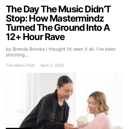
The Day The Music Didn’T
Stop: How Mastermindz
Turned The Ground Into A
12+ Hour Rave
by Brenda Brooks I thought I’d seen it all. I’ve been
shooting…
The Miami Post
April 2, 2025