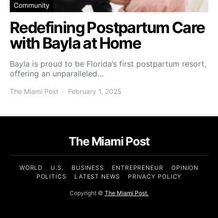
Community
Redefining Postpartum Care
with Bayla at Home
Bayla is proud to be Florida’s first postpartum resort,
offering an unparalleled…
The Miami Post
February 1, 2025
The Miami Post
WORLD
U.S.
BUSINESS
ENTREPRENEUR
OPINION
POLITICS
LATEST NEWS
PRIVACY POLICY
Copyright ©
The Miami Post.