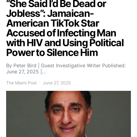
“She Said I’d Be Dead or
Jobless”: Jamaican-
American TikTok Star
Accused of Infecting Man
with HIV and Using Political
Power to Silence Him
By Peter Bird | Guest Investigative Writer Published:
June 27, 2025 |…
The Miami Post
June 27, 2025