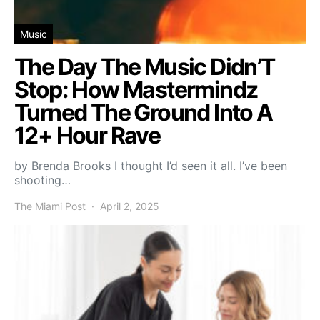
Music
The Day The Music Didn’T
Stop: How Mastermindz
Turned The Ground Into A
12+ Hour Rave
by Brenda Brooks I thought I’d seen it all. I’ve been
shooting…
The Miami Post
April 2, 2025