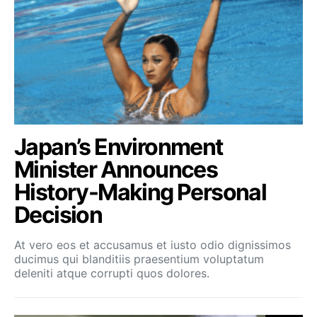
Japan’s Environment
Minister Announces
History-Making Personal
Decision
At vero eos et accusamus et iusto odio dignissimos
ducimus qui blanditiis praesentium voluptatum
deleniti atque corrupti quos dolores.