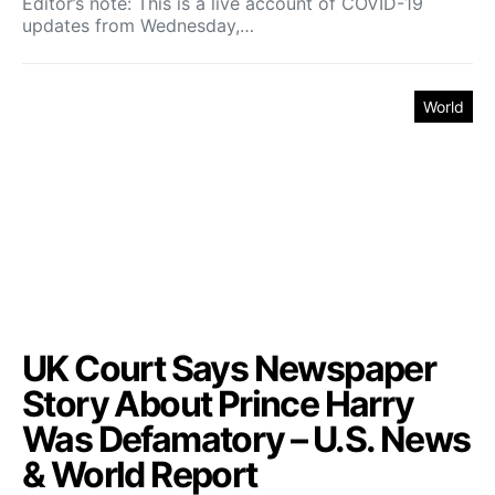
Editor’s note: This is a live account of COVID-19
updates from Wednesday,…
World
UK Court Says Newspaper
Story About Prince Harry
Was Defamatory – U.S. News
& World Report