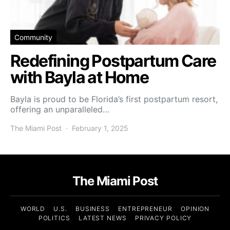
Community
Redefining Postpartum Care
with Bayla at Home
Bayla is proud to be Florida’s first postpartum resort,
offering an unparalleled…
The Miami Post
February 1, 2025
The Miami Post
WORLD
U.S.
BUSINESS
ENTREPRENEUR
OPINION
POLITICS
LATEST NEWS
PRIVACY POLICY