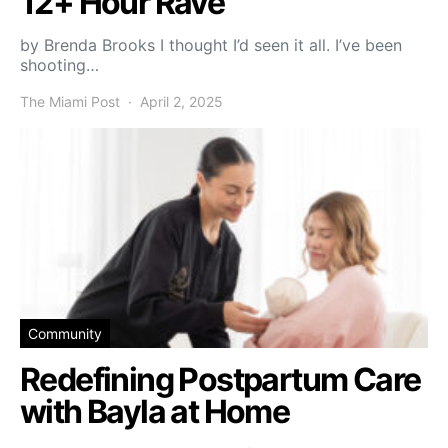
12+ Hour Rave
by Brenda Brooks I thought I’d seen it all. I’ve been
shooting…
The Miami Post
April 2, 2025
Community
Redefining Postpartum Care
with Bayla at Home